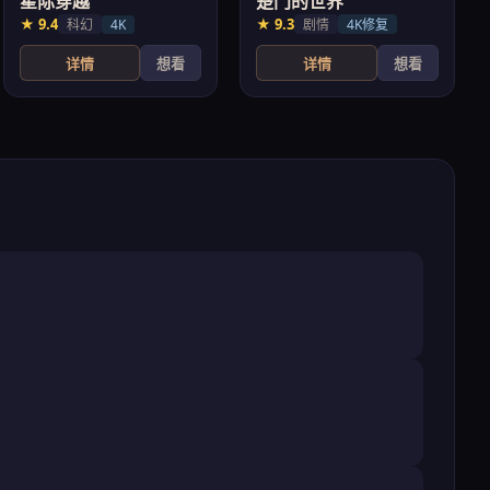
星际穿越
楚门的世界
★ 9.4
★ 9.3
4K
科幻
剧情
4K修复
详情
想看
详情
想看