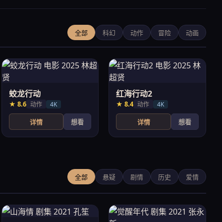
全部
科幻
动作
冒险
动画
蛟龙行动
红海行动2
★ 8.6
★ 8.4
4K
4K
动作
动作
详情
想看
详情
想看
全部
悬疑
剧情
历史
爱情