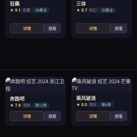
狂飙
三体
★ 9.1
★ 8.7
犯罪
39集全
科幻
30集全
详情
想看
详情
想看
乘风破浪
奔跑吧
★ 8.0
音乐
第6季
★ 7.8
竞技
第12季
详情
想看
详情
想看