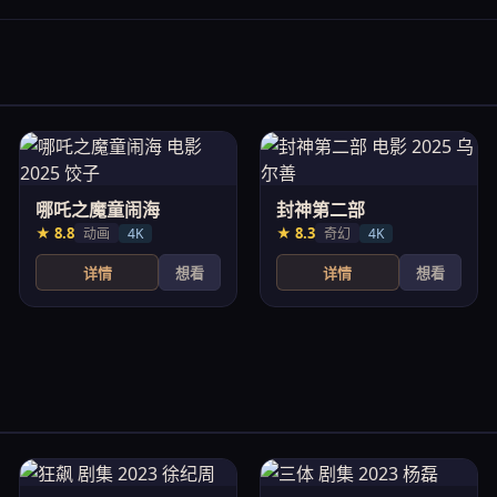
哪吒之魔童闹海
封神第二部
★ 8.8
★ 8.3
4K
4K
动画
奇幻
详情
想看
详情
想看