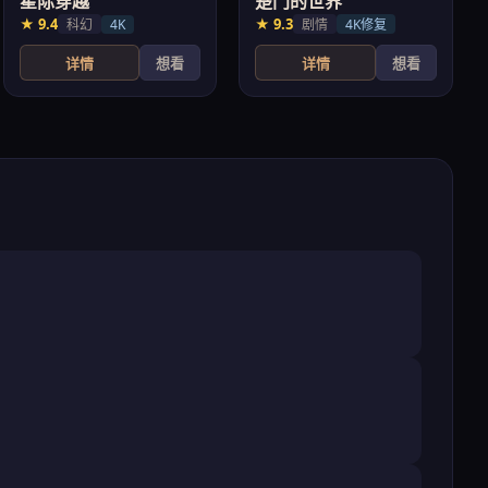
星际穿越
楚门的世界
★ 9.4
★ 9.3
4K
科幻
剧情
4K修复
详情
想看
详情
想看