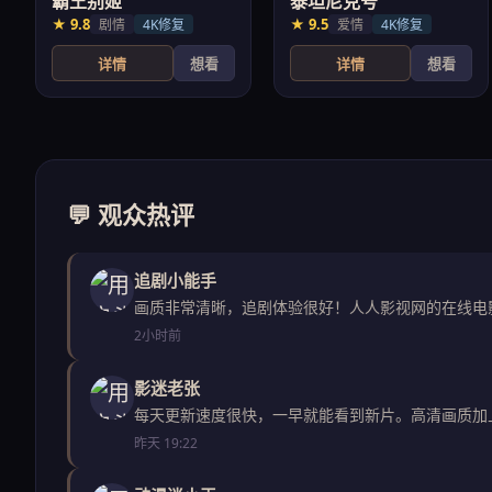
霸王别姬
泰坦尼克号
★ 9.8
★ 9.5
剧情
4K修复
爱情
4K修复
详情
想看
详情
想看
💬 观众热评
追剧小能手
画质非常清晰，追剧体验很好！人人影视网的在线电
2小时前
影迷老张
每天更新速度很快，一早就能看到新片。高清画质加
昨天 19:22