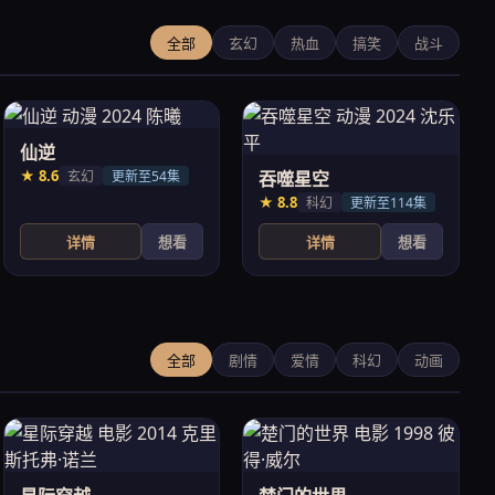
全部
玄幻
热血
搞笑
战斗
仙逆
★ 8.6
玄幻
更新至54集
吞噬星空
★ 8.8
科幻
更新至114集
详情
想看
详情
想看
全部
剧情
爱情
科幻
动画