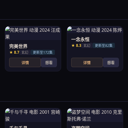
一念永恒
★ 8.3
完美世界
玄幻
更新至82集
★ 8.7
玄幻
更新至172集
详情
想看
详情
想看